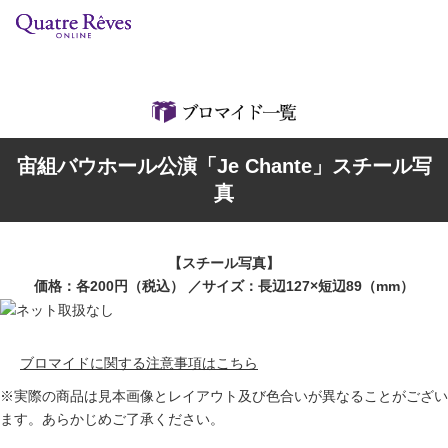
リリースカレンダー
検索
特集
宙組バウホール公演「Je Chante」スチール写
組コレクション
真
BD・DVD・CD
【スチール写真】
ブック
価格：各200円（税込） ／サイズ：長辺127×短辺89（mm）
グッズ
ブロマイドに関する注意事項はこちら
店舗情報
※実際の商品は見本画像とレイアウト及び色合いが異なることがござい
ます。あらかじめご了承ください。
カスタマイズCD