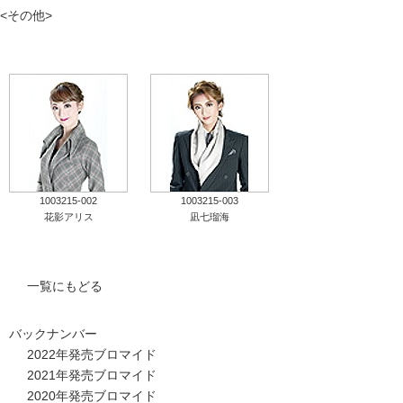
<その他>
タカラヅカ オフィシャルグッズ&サービス
キャトルレーヴ オンライン
タカラヅカ・スカイ・ステージ
配信deタカラヅカ
1003215-002
1003215-003
宝塚クリエイティブアーツ オフィシャルサイト
花影アリス
凪七瑠海
宝塚クリエイティブアーツ 企業情報
一覧にもどる
宝塚クリエイティブアーツ 採用情報
バックナンバー
宝塚歌劇公式ホームページ
2022年発売ブロマイド
2021年発売ブロマイド
2020年発売ブロマイド