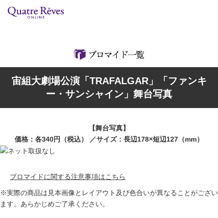
リリースカレンダー
検索
特集
宙組大劇場公演「TRAFALGAR」「ファンキ
組コレクション
ー・サンシャイン」舞台写真
BD・DVD・CD
【舞台写真】
ブック
価格：各340円（税込） ／サイズ：長辺178×短辺127（mm）
グッズ
ブロマイドに関する注意事項はこちら
店舗情報
※実際の商品は見本画像とレイアウト及び色合いが異なることがござい
ます。あらかじめご了承ください。
カスタマイズCD