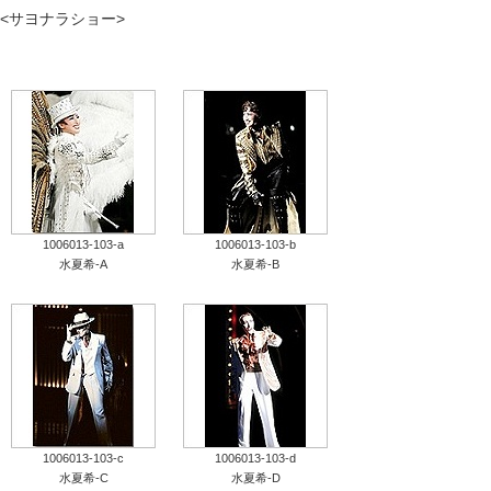
<サヨナラショー>
タカラヅカ オフィシャルグッズ&サービス
キャトルレーヴ オンライン
タカラヅカ・スカイ・ステージ
配信deタカラヅカ
1006013-103-a
1006013-103-b
宝塚クリエイティブアーツ オフィシャルサイト
水夏希-A
水夏希-B
宝塚クリエイティブアーツ 企業情報
宝塚クリエイティブアーツ 採用情報
宝塚歌劇公式ホームページ
1006013-103-c
1006013-103-d
水夏希-C
水夏希-D