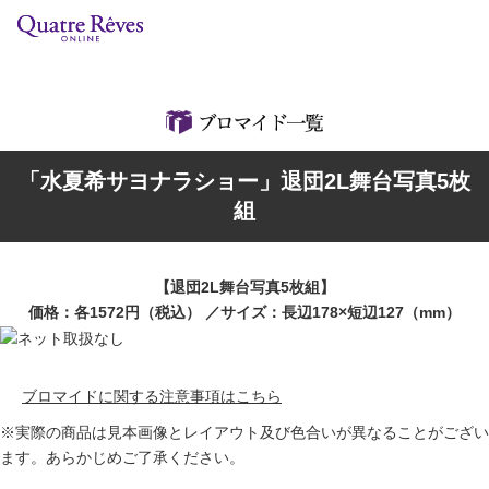
リリースカレンダー
検索
特集
「水夏希サヨナラショー」退団2L舞台写真5枚
組コレクション
組
BD・DVD・CD
【退団2L舞台写真5枚組】
ブック
価格：各1572円（税込） ／サイズ：長辺178×短辺127（mm）
グッズ
ブロマイドに関する注意事項はこちら
店舗情報
※実際の商品は見本画像とレイアウト及び色合いが異なることがござい
ます。あらかじめご了承ください。
カスタマイズCD