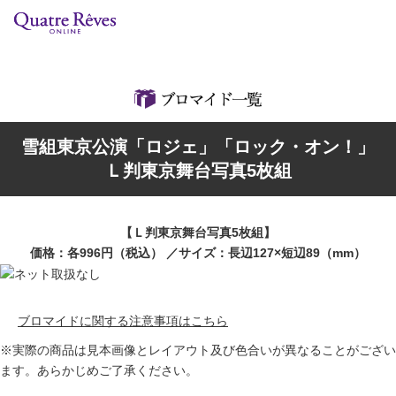
リリースカレンダー
検索
特集
雪組東京公演「ロジェ」「ロック・オン！」
組コレクション
Ｌ判東京舞台写真5枚組
BD・DVD・CD
【Ｌ判東京舞台写真5枚組】
ブック
価格：各996円（税込） ／サイズ：長辺127×短辺89（mm）
グッズ
ブロマイドに関する注意事項はこちら
店舗情報
※実際の商品は見本画像とレイアウト及び色合いが異なることがござい
ます。あらかじめご了承ください。
カスタマイズCD