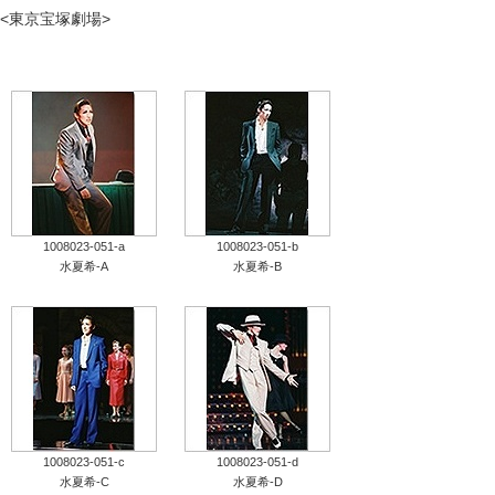
<東京宝塚劇場>
タカラヅカ オフィシャルグッズ&サービス
キャトルレーヴ オンライン
タカラヅカ・スカイ・ステージ
配信deタカラヅカ
1008023-051-a
1008023-051-b
宝塚クリエイティブアーツ オフィシャルサイト
水夏希-A
水夏希-B
宝塚クリエイティブアーツ 企業情報
宝塚クリエイティブアーツ 採用情報
宝塚歌劇公式ホームページ
1008023-051-c
1008023-051-d
水夏希-C
水夏希-D