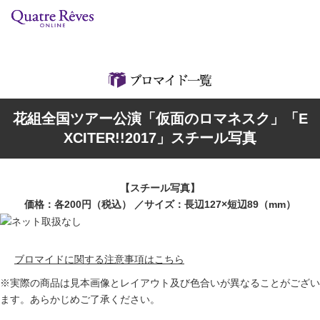
リリースカレンダー
検索
特集
花組全国ツアー公演「仮面のロマネスク」「E
組コレクション
XCITER!!2017」スチール写真
BD・DVD・CD
【スチール写真】
ブック
価格：各200円（税込） ／サイズ：長辺127×短辺89（mm）
グッズ
ブロマイドに関する注意事項はこちら
店舗情報
※実際の商品は見本画像とレイアウト及び色合いが異なることがござい
ます。あらかじめご了承ください。
カスタマイズCD