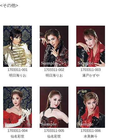
<その他>
タカラヅカ オフィシャルグッズ&サービス
キャトルレーヴ オンライン
タカラヅカ・スカイ・ステージ
配信deタカラヅカ
1703311-001
1703311-002
1703311-003
宝塚クリエイティブアーツ オフィシャルサイト
明日海りお
明日海りお
瀬戸かずや
宝塚クリエイティブアーツ 企業情報
宝塚クリエイティブアーツ 採用情報
宝塚歌劇公式ホームページ
1703311-004
1703311-005
1703311-006
仙名彩世
仙名彩世
水美舞斗