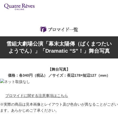
リリースカレンダー
検索
特集
雪組大劇場公演「幕末太陽傳（ばくまつたい
組コレクション
ようでん）」「Dramatic “S”！」舞台写真
BD・DVD・CD
【舞台写真】
ブック
価格：各340円（税込） ／サイズ：長辺178×短辺127（mm）
グッズ
ブロマイドに関する注意事項はこちら
店舗情報
※実際の商品は見本画像とレイアウト及び色合いが異なることがござい
ます。あらかじめご了承ください。
カスタマイズCD