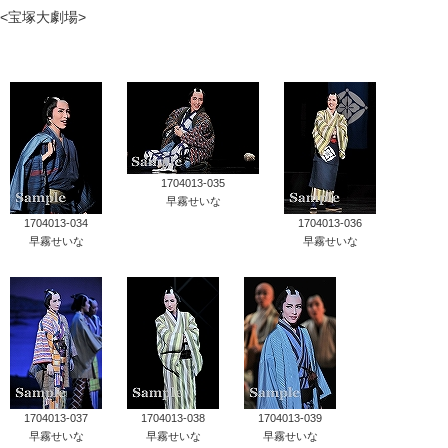
<宝塚大劇場>
タカラヅカ オフィシャルグッズ&サービス
キャトルレーヴ オンライン
タカラヅカ・スカイ・ステージ
配信deタカラヅカ
1704013-035
早霧せいな
1704013-034
1704013-036
宝塚クリエイティブアーツ オフィシャルサイト
早霧せいな
早霧せいな
宝塚クリエイティブアーツ 企業情報
宝塚クリエイティブアーツ 採用情報
宝塚歌劇公式ホームページ
1704013-037
1704013-038
1704013-039
早霧せいな
早霧せいな
早霧せいな