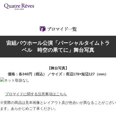
リリースカレンダー
検索
特集
宙組バウホール公演「パーシャルタイムトラ
組コレクション
ベル 時空の果てに」舞台写真
BD・DVD・CD
【舞台写真】
ブック
価格：各340円（税込） ／サイズ：長辺178×短辺127（mm）
グッズ
ブロマイドに関する注意事項はこちら
店舗情報
※実際の商品は見本画像とレイアウト及び色合いが異なることがござい
ます。あらかじめご了承ください。
カスタマイズCD