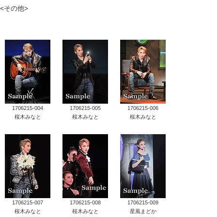
<その他>
タカラヅカ オフィシャルグッズ&サービス
キャトルレーヴ オンライン
タカラヅカ・スカイ・ステージ
配信deタカラヅカ
1706215-004
1706215-005
1706215-006
宝塚クリエイティブアーツ オフィシャルサイト
桜木みなと
桜木みなと
桜木みなと
宝塚クリエイティブアーツ 企業情報
宝塚クリエイティブアーツ 採用情報
宝塚歌劇公式ホームページ
1706215-007
1706215-008
1706215-009
桜木みなと
桜木みなと
星風まどか