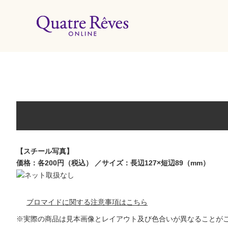
リリースカレンダー
特集
組コレクション
BD・DVD・CD
ブック
【スチール写真】
価格：各200円（税込） ／サイズ：長辺127×短辺89（mm）
グッズ
店舗情報
ブロマイドに関する注意事項はこちら
※実際の商品は見本画像とレイアウト及び色合いが異なることが
カスタマイズCD