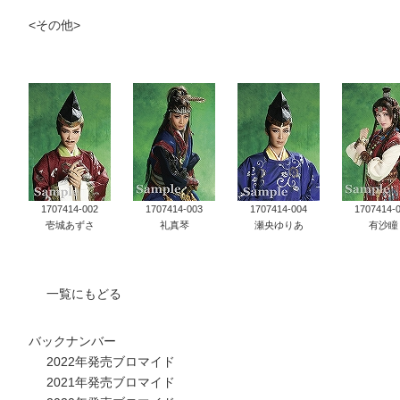
<その他>
タカラヅカ オフィシャルグッズ&サービス
キャトルレーヴ オンライン
タカラヅカ・スカイ・ステージ
配信deタカラヅカ
宝塚クリエイティブアーツ オフィシャルサイト
1707414-002
1707414-003
1707414-004
1707414-
壱城あずさ
礼真琴
瀬央ゆりあ
有沙瞳
宝塚クリエイティブアーツ 企業情報
一覧にもどる
ブルーレイ・DVD・CD
宝塚クリエイティブアーツ 採用情報
バックナンバー
宝塚歌劇公式ホームページ
2022年発売ブロマイド
2021年発売ブロマイド