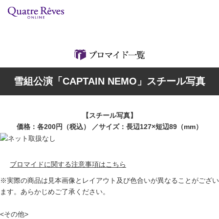
リリースカレンダー
検索
特集
雪組公演「CAPTAIN NEMO」スチール写真
組コレクション
BD・DVD・CD
【スチール写真】
価格：各200円（税込） ／サイズ：長辺127×短辺89（mm）
ブック
グッズ
ブロマイドに関する注意事項はこちら
※実際の商品は見本画像とレイアウト及び色合いが異なることがござい
店舗情報
ます。あらかじめご了承ください。
カスタマイズCD
<その他>