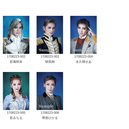
タカラヅカ オフィシャルグッズ&サービス
キャトルレーヴ オンライン
タカラヅカ・スカイ・ステージ
配信deタカラヅカ
1708223-002
1708223-003
1708223-004
彩風咲奈
朝美絢
永久輝せあ
宝塚クリエイティブアーツ オフィシャルサイト
宝塚クリエイティブアーツ 企業情報
宝塚クリエイティブアーツ 採用情報
宝塚歌劇公式ホームページ
1708223-005
1708223-006
彩みちる
華形ひかる