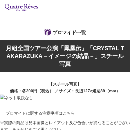
リリースカレンダー
検索
特集
月組全国ツアー公演「鳳凰伝」「CRYSTAL T
組コレクション
AKARAZUKA－イメージの結晶－」スチール
写真
BD・DVD・CD
ブック
【スチール写真】
価格：各200円（税込） ／サイズ：長辺127×短辺89（mm）
グッズ
店舗情報
ブロマイドに関する注意事項はこちら
※実際の商品は見本画像とレイアウト及び色合いが異なることがござい
カスタマイズCD
ます。あらかじめご了承ください。