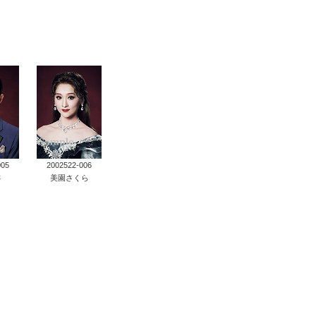
005
2002522-006
さ
美園さくら
ブック
グッズ