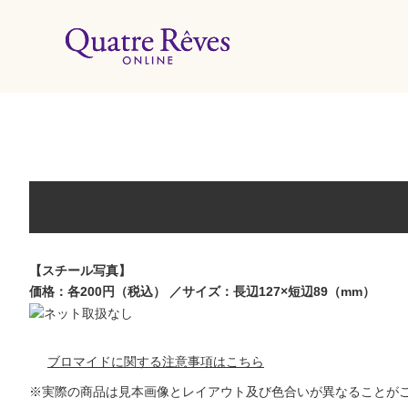
リリースカレンダー
特集
組コレクション
BD・DVD・CD
ブック
【スチール写真】
価格：各200円（税込） ／サイズ：長辺127×短辺89（mm）
グッズ
店舗情報
ブロマイドに関する注意事項はこちら
※実際の商品は見本画像とレイアウト及び色合いが異なることが
カスタマイズCD