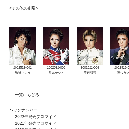
<その他の劇場>
タカラヅカ オフィシャルグッズ&サービス
キャトルレーヴ オンライン
タカラヅカ・スカイ・ステージ
配信deタカラヅカ
宝塚クリエイティブアーツ オフィシャルサイト
2002522-002
2002522-003
2002522-004
2002522-
珠城りょう
月城かなと
夢奈瑠音
蓮つか
宝塚クリエイティブアーツ 企業情報
一覧にもどる
ブルーレイ・DVD・CD
宝塚クリエイティブアーツ 採用情報
バックナンバー
宝塚歌劇公式ホームページ
2022年発売ブロマイド
2021年発売ブロマイド