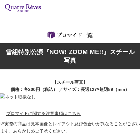
リリースカレンダー
検索
特集
雪組特別公演『NOW! ZOOM ME!!』スチール
組コレクション
写真
BD・DVD・CD
【スチール写真】
ブック
価格：各200円（税込） ／サイズ：長辺127×短辺89（mm）
グッズ
ブロマイドに関する注意事項はこちら
店舗情報
※実際の商品は見本画像とレイアウト及び色合いが異なることがござい
ます。あらかじめご了承ください。
カスタマイズCD