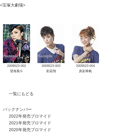
<宝塚大劇場>
タカラヅカ オフィシャルグッズ&サービス
キャトルレーヴ オンライン
タカラヅカ・スカイ・ステージ
配信deタカラヅカ
2009523-002
2009523-003
2009523-004
宝塚クリエイティブアーツ オフィシャルサイト
望海風斗
彩凪翔
真彩希帆
宝塚クリエイティブアーツ 企業情報
一覧にもどる
宝塚クリエイティブアーツ 採用情報
バックナンバー
宝塚歌劇公式ホームページ
2022年発売ブロマイド
2021年発売ブロマイド
2020年発売ブロマイド