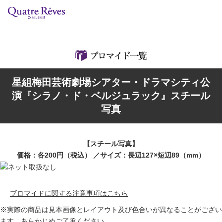
リリースカレンダー
検索
特集
星組梅田芸術劇場シアター・ドラマシティ公
組コレクション
演『シラノ・ド・ベルジュラック』スチール
写真
BD・DVD・CD
ブック
【スチール写真】
価格：各200円（税込） ／サイズ：長辺127×短辺89（mm）
グッズ
店舗情報
ブロマイドに関する注意事項はこちら
※実際の商品は見本画像とレイアウト及び色合いが異なることがござい
カスタマイズCD
ます。あらかじめご了承ください。