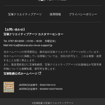
宝塚クリエイティブアーツ
採用情報
プライバシーポリシー
【お問い合わせ】
宝塚クリエイティブアーツ カスタマーセンター
Tel. 0797-83-6000（10:00～18:00 月曜定休）
Mail info-tca@takarazuka-revue-support.jp
当ホームページの管理運営は、株式会社宝塚クリエイティブアーツが行っています。
当ホームページに掲載している情報については、当社の許可なく、これを複製・改変
することを固く禁止します。
また、阪急電鉄並びに宝塚歌劇団、宝塚クリエイティブアーツの出版物ほか写真等著
作物についても無断転載、複写等を禁じます。
宝塚歌劇公式ホームページ
JASRAC許諾番号：S0507081515
JASRAC許諾番号：9009941002Y45040
©宝塚歌劇 ©宝塚クリエイティブアーツ