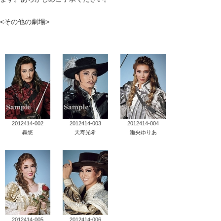
タカラヅカ オフィシャルグッズ&サービス
<その他の劇場>
キャトルレーヴ オンライン
タカラヅカ・スカイ・ステージ
配信deタカラヅカ
宝塚クリエイティブアーツ オフィシャルサイト
2012414-002
2012414-003
2012414-004
轟悠
天寿光希
瀬央ゆりあ
宝塚クリエイティブアーツ 企業情報
宝塚クリエイティブアーツ 採用情報
宝塚歌劇公式ホームページ
2012414-005
2012414-006