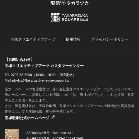
宝塚クリエイティブアーツ
採用情報
プライバシーポリシー
【お問い合わせ】
宝塚クリエイティブアーツ カスタマーセンター
Tel. 0797-83-6000（10:00～18:00 月曜定休）
Mail info-tca@takarazuka-revue-support.jp
当ホームページの管理運営は、株式会社宝塚クリエイティブアーツが行っています。
当ホームページに掲載している情報については、当社の許可なく、これを複製・改変
することを固く禁止します。
また、阪急電鉄並びに宝塚歌劇団、宝塚クリエイティブアーツの出版物ほか写真等著
作物についても無断転載、複写等を禁じます。
宝塚歌劇公式ホームページ
JASRAC許諾番号：S0507081515
JASRAC許諾番号：9009941002Y45040