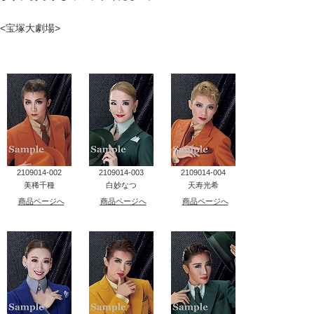
タカラヅカ オフィシャルグッズ&サービス
<宝塚大劇場>
キャトルレーヴ オンライン
タカラヅカ・スカイ・ステージ
配信deタカラヅカ
宝塚クリエイティブアーツ オフィシャルサイト
2109014-002
2109014-003
2109014-004
美稀千種
白妙なつ
天寿光希
宝塚クリエイティブアーツ 企業情報
商品ページへ
商品ページへ
商品ページへ
宝塚クリエイティブアーツ 採用情報
宝塚歌劇公式ホームページ