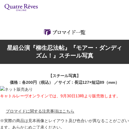
リリースカレンダー
検索
特集
星組公演『柳生忍法帖』『モアー・ダンディ
組コレクション
ズム！』スチール写真
BD・DVD・CD
【スチール写真】
ブック
価格：各200円（税込） ／サイズ：長辺127×短辺89（mm）
グッズ
キャトルレーヴオンラインでは、9月30日13時より販売致します。
店舗情報
ブロマイドに関する注意事項はこちら
※実際の商品は見本画像とレイアウト及び色合いが異なることがござい
カスタマイズCD
ます。あらかじめご了承ください。