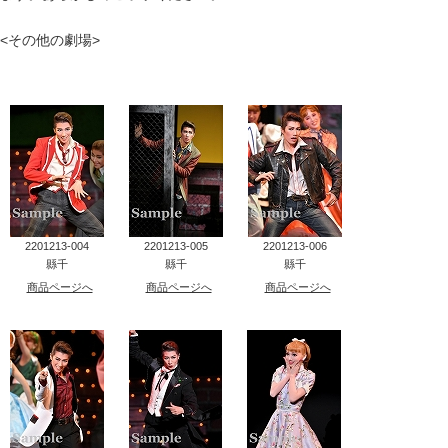
タカラヅカ オフィシャルグッズ&サービス
<その他の劇場>
キャトルレーヴ オンライン
タカラヅカ・スカイ・ステージ
配信deタカラヅカ
宝塚クリエイティブアーツ オフィシャルサイト
2201213-004
2201213-005
2201213-006
縣千
縣千
縣千
宝塚クリエイティブアーツ 企業情報
商品ページへ
商品ページへ
商品ページへ
宝塚クリエイティブアーツ 採用情報
宝塚歌劇公式ホームページ