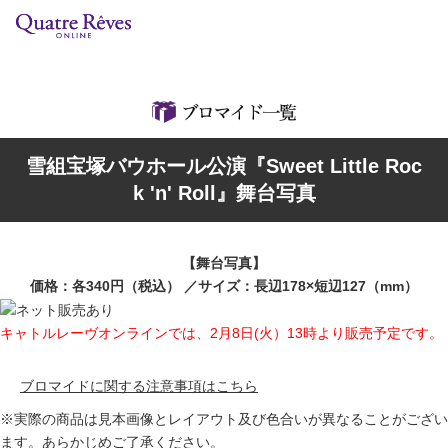
リリースカレンダー
検索
特集
雪組宝塚バウホール公演『Sweet Little Roc
組コレクション
k 'n' Roll』舞台写真
BD・DVD・CD
【舞台写真】
ブック
価格：各340円（税込） ／サイズ：長辺178×短辺127（mm）
グッズ
キャトルレーヴオンラインでは、2月8日(火）13時より販売予定です。
店舗情報
ブロマイドに関する注意事項はこちら
※実際の商品は見本画像とレイアウト及び色合いが異なることがござい
カスタマイズCD
ます。あらかじめご了承ください。