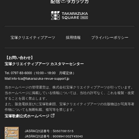
宝塚クリエイティブアーツ
採用情報
プライバシーポリシー
【お問い合わせ】
宝塚クリエイティブアーツ カスタマーセンター
Tel. 0797-83-6000（10:00～18:00 月曜定休）
Mail info-tca@takarazuka-revue-support.jp
当ホームページの管理運営は、株式会社宝塚クリエイティブアーツが行っています。
当ホームページに掲載している情報については、当社の許可なく、これを複製・改変
することを固く禁止します。
また、阪急電鉄並びに宝塚歌劇団、宝塚クリエイティブアーツの出版物ほか写真等著
作物についても無断転載、複写等を禁じます。
宝塚歌劇公式ホームページ
JASRAC許諾番号：S0507081515
JASRAC許諾番号：9009941002Y45040