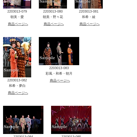
2203013-079
2203013-080
2203013-081
朝美・愛
朝美・野々花
和希・綾
商品ページへ
商品ページへ
商品ページへ
2203013-083
彩風・和希・朝月
2203013-082
商品ページへ
和希・夢白
商品ページへ
2203013-084
2203013-085