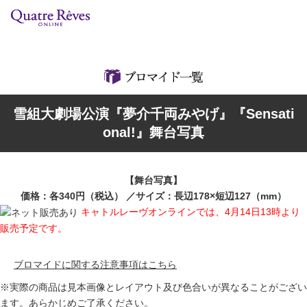
リリースカレンダー
検索
特集
雪組大劇場公演『夢介千両みやげ』『Sensati
組コレクション
onal!』舞台写真
BD・DVD・CD
【舞台写真】
ブック
価格：各340円（税込） ／サイズ：長辺178×短辺127（mm）
キャトルレーヴオンラインでは、4月14日13時より
グッズ
販売予定です。
店舗情報
ブロマイドに関する注意事項はこちら
※実際の商品は見本画像とレイアウト及び色合いが異なることがござい
カスタマイズCD
ます。あらかじめご了承ください。