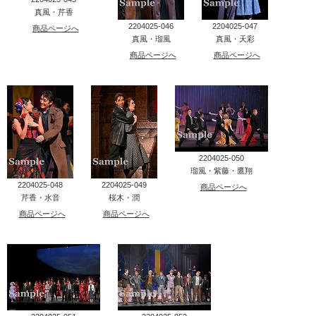
真風・芹香
2204025-046
2204025-047
商品ページへ
真風・瑠風
真風・天彩
商品ページへ
商品ページへ
2204025-050
瑠風・紫藤・鷹翔
2204025-048
2204025-049
商品ページへ
芹香・水音
桜木・潤
商品ページへ
商品ページへ