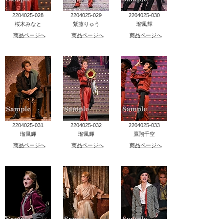
2204025-028
2204025-029
2204025-030
桜木みなと
紫藤りゅう
瑠風輝
商品ページへ
商品ページへ
商品ページへ
2204025-031
2204025-032
2204025-033
瑠風輝
瑠風輝
鷹翔千空
商品ページへ
商品ページへ
商品ページへ