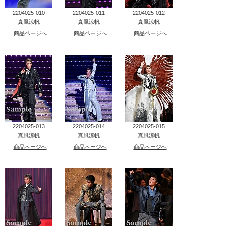
2204025-010
2204025-011
2204025-012
真風涼帆
真風涼帆
真風涼帆
商品ページへ
商品ページへ
商品ページへ
2204025-013
2204025-014
2204025-015
真風涼帆
真風涼帆
真風涼帆
商品ページへ
商品ページへ
商品ページへ