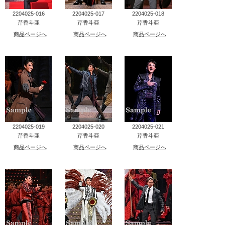
2204025-016
2204025-017
2204025-018
芹香斗亜
芹香斗亜
芹香斗亜
商品ページへ
商品ページへ
商品ページへ
2204025-019
2204025-020
2204025-021
芹香斗亜
芹香斗亜
芹香斗亜
商品ページへ
商品ページへ
商品ページへ