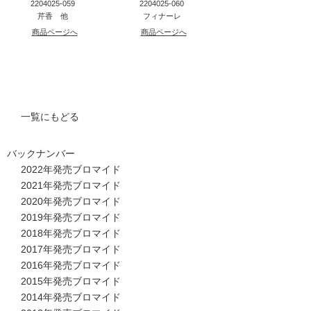
2204025-059
2204025-060
芹香 他
フィナーレ
商品ページへ
商品ページへ
一覧にもどる
バックナンバー
2022年発売ブロマイド
2021年発売ブロマイド
2020年発売ブロマイド
2019年発売ブロマイド
2018年発売ブロマイド
2017年発売ブロマイド
2016年発売ブロマイド
2015年発売ブロマイド
2014年発売ブロマイド