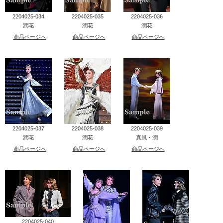
2204025-034
2204025-035
2204025-036
潤花
潤花
潤花
商品ページへ
商品ページへ
商品ページへ
2204025-037
2204025-038
2204025-039
潤花
潤花
真風・潤
商品ページへ
商品ページへ
商品ページへ
2204025-040