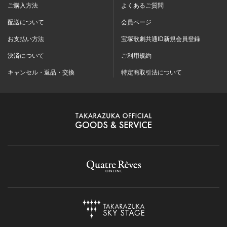
ご購入方法
よくあるご質問
配送について
会員ページ
お支払い方法
宝塚歌劇共通ID新規会員登録
決済について
ご利用規約
キャンセル・返品・交換
特定商取引法について