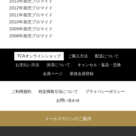
2013年発売ブロマイド
2012年発売ブロマイド
2011年発売ブロマイド
2010年発売ブロマイド
2009年発売ブロマイド
2008年発売ブロマイド
TCAオンラインショップ
ご購入方法
配送について
お支払い方法
決済について
キャンセル・返品・交換
会員ページ
新規会員登録
ご利用規約
特定商取引法について
プライバシーポリシー
お問い合わせ
メールマガジンのご案内