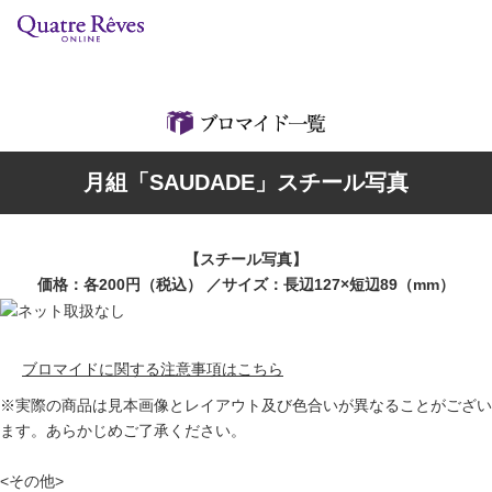
リリースカレンダー
検索
特集
月組「SAUDADE」スチール写真
組コレクション
BD・DVD・CD
【スチール写真】
価格：各200円（税込） ／サイズ：長辺127×短辺89（mm）
ブック
グッズ
ブロマイドに関する注意事項はこちら
※実際の商品は見本画像とレイアウト及び色合いが異なることがござい
店舗情報
ます。あらかじめご了承ください。
カスタマイズCD
<その他>