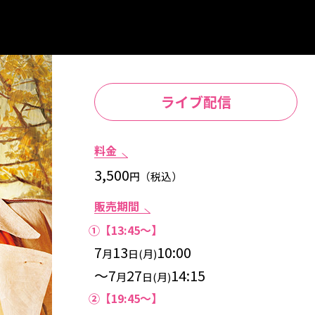
ライブ配信
料金
3,500
円（税込）
販売期間
①【13:45～】
7
13
10:00
月
日(月)
～7
27
14:15
月
日(月)
②【19:45～】