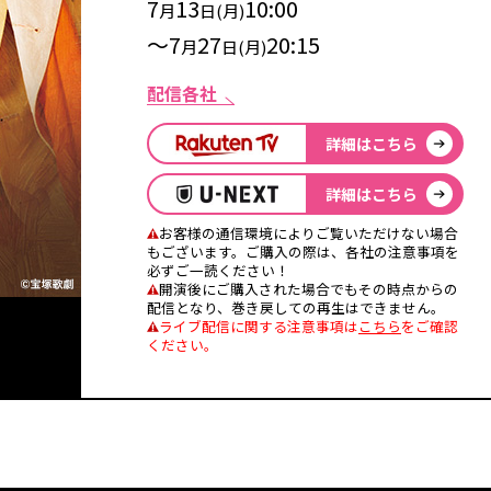
7
13
10:00
月
日(月)
～7
27
20:15
月
日(月)
配信各社
詳細はこちら
詳細はこちら
お客様の通信環境によりご覧いただけない場合
もございます。ご購入の際は、各社の注意事項を
必ずご一読ください！
開演後にご購入された場合でもその時点からの
配信となり、巻き戻しての再生はできません。
ライブ配信に関する注意事項は
こちら
をご確認
ください。