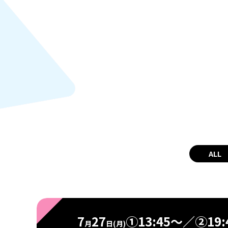
ALL
7
27
①13:45～／②19:
月
日(月)