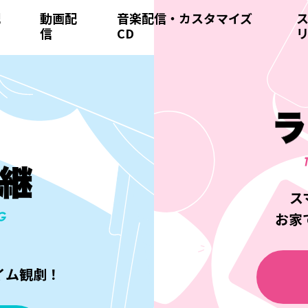
配
動画配
音楽配信・カスタマイズ
信
CD
ス
お家
！
イム観劇！