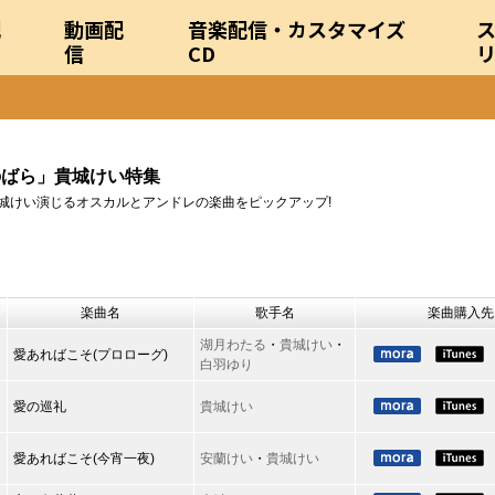
配
動画配
音楽配信・カスタマイズ
信
CD
のばら」貴城けい特集
城けい演じるオスカルとアンドレの楽曲をピックアップ!
楽曲名
歌手名
楽曲購入先
湖月わたる
・
貴城けい
・
愛あればこそ(プロローグ)
白羽ゆり
愛の巡礼
貴城けい
愛あればこそ(今宵一夜)
安蘭けい
・
貴城けい