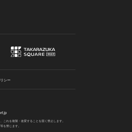
リシー
t.jp
く、これを複製・改変することを固く禁止します。
写等を禁じます。