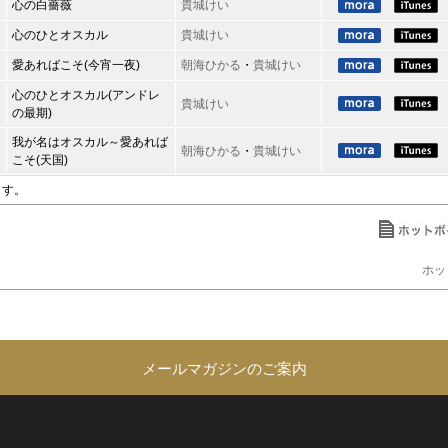
心の白薔薇
貴城けい
心のひとオスカル
貴城けい
愛あればこそ(今宵一夜)
朝海ひかる
・
貴城けい
心のひとオスカル(アンドレ
貴城けい
の最期)
我が名はオスカル～愛あれば
朝海ひかる
・
貴城けい
こそ(天国)
ます。
ホッ
メールマガジンのご案内