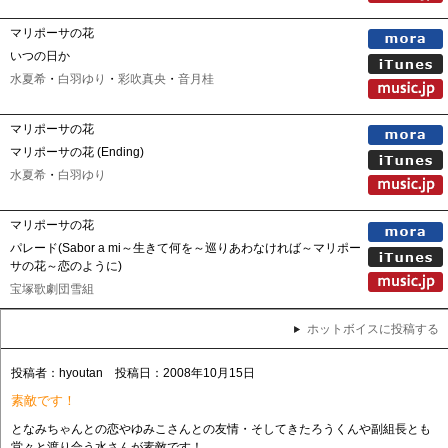
マリポーサの花
いつの日か
水夏希
・
白羽ゆり
・
彩吹真央
・
音月桂
マリポーサの花
マリポーサの花 (Ending)
水夏希
・
白羽ゆり
マリポーサの花
パレード(Sabor a mi～生きて何を～巡りあわなければ～マリポー
サの花～恋のように)
宝塚歌劇団雪組
ホットボイスに投稿する
投稿者：hyoutan 投稿日：2008年10月15日
素敵です！
となみちゃんとの恋やゆみこさんとの友情・そしてきたろうくんや副組長とも
堂々と渡り合う水さんが素敵です！