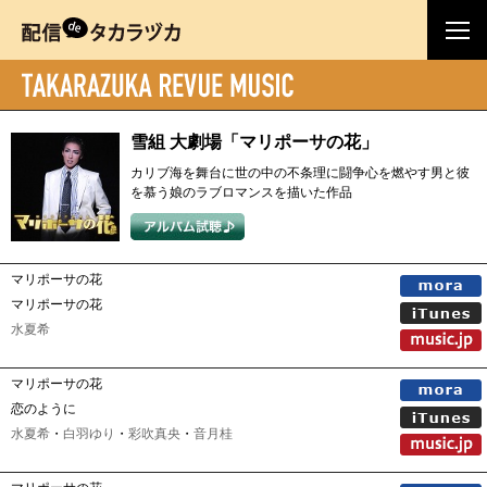
雪組 大劇場「マリポーサの花」
カリブ海を舞台に世の中の不条理に闘争心を燃やす男と彼
を慕う娘のラブロマンスを描いた作品
マリポーサの花
マリポーサの花
水夏希
マリポーサの花
恋のように
水夏希
・
白羽ゆり
・
彩吹真央
・
音月桂