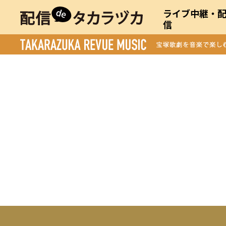
ライブ中継・
信