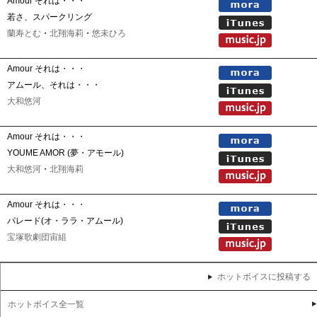
Amour それは・・・
若さ、スパークリング
蘭寿とむ
・
北翔海莉
・
悠未ひろ
Amour それは・・・
アムール、それは・・・
大和悠河
Amour それは・・・
YOUME AMOR (夢・アモール)
大和悠河
・
北翔海莉
Amour それは・・・
パレード(オ・ララ・アムール)
宝塚歌劇団宙組
ホットボイスに投稿する
ホットボイス全一覧