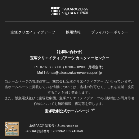
宝塚クリエイティブアーツ
採用情報
プライバシーポリシー
【お問い合わせ】
宝塚クリエイティブアーツ カスタマーセンター
Tel. 0797-83-6000（10:00～18:00 月曜定休）
Mail info-tca@takarazuka-revue-support.jp
当ホームページの管理運営は、株式会社宝塚クリエイティブアーツが行っています。
当ホームページに掲載している情報については、当社の許可なく、これを複製・改変
することを固く禁止します。
また、阪急電鉄並びに宝塚歌劇団、宝塚クリエイティブアーツの出版物ほか写真等著
作物についても無断転載、複写等を禁じます。
宝塚歌劇公式ホームページ
JASRAC許諾番号：S0507081515
JASRAC許諾番号：9009941002Y45040