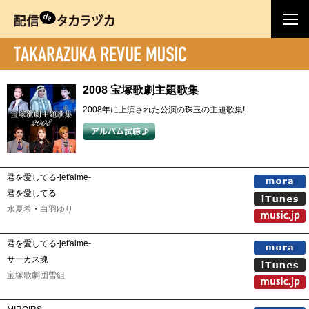
2008 宝塚歌劇主題歌集
2008年に上演された公演の珠玉の主題歌集!
君を愛してる-jet'aime-
君を愛してる
水夏希
・
白羽ゆり
君を愛してる-jet'aime-
サーカス魂
宝塚歌劇団雪組