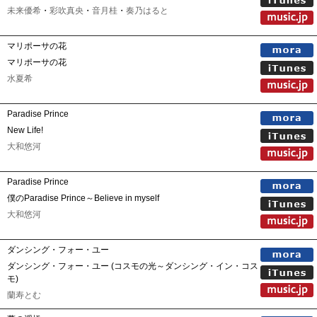
未来優希
・
彩吹真央
・
音月桂
・
奏乃はると
マリポーサの花
マリポーサの花
水夏希
Paradise Prince
New Life!
大和悠河
Paradise Prince
僕のParadise Prince～Believe in myself
大和悠河
ダンシング・フォー・ユー
ダンシング・フォー・ユー (コスモの光～ダンシング・イン・コス
モ)
蘭寿とむ