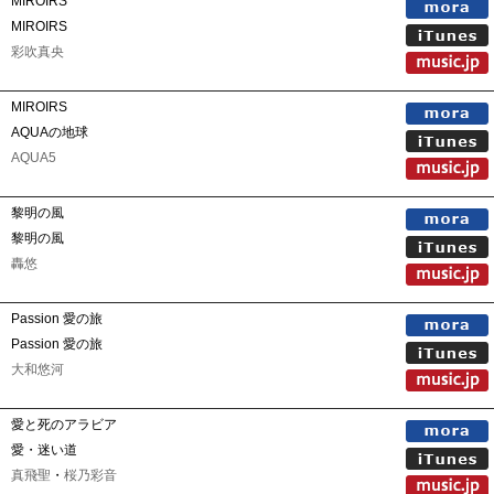
MIROIRS
MIROIRS
彩吹真央
MIROIRS
AQUAの地球
AQUA5
黎明の風
黎明の風
轟悠
Passion 愛の旅
Passion 愛の旅
大和悠河
愛と死のアラビア
愛・迷い道
真飛聖
・
桜乃彩音