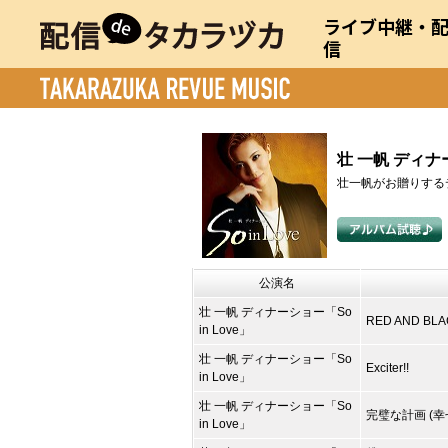
ライブ中継・
信
壮 一帆 ディナー
壮一帆がお贈りする
公演名
壮 一帆 ディナーショー「So
RED AND BLA
in Love」
壮 一帆 ディナーショー「So
Exciter!!
in Love」
壮 一帆 ディナーショー「So
完璧な計画 (
in Love」