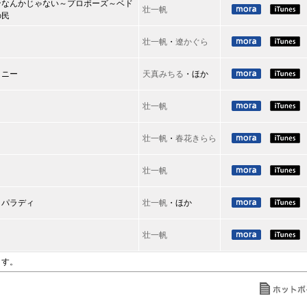
ンなんかじゃない～プロポーズ～ベド
壮一帆
の民
壮一帆
・
遼かぐら
ォニー
天真みちる
・ほか
壮一帆
壮一帆
・
春花きらら
壮一帆
～パラディ
壮一帆
・ほか
壮一帆
ます。