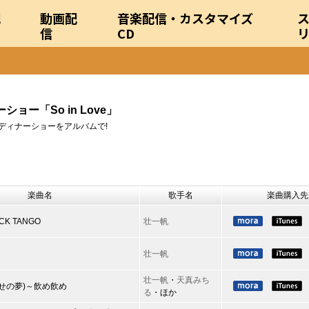
配
動画配
音楽配信・カスタマイズ
信
CD
ショー「So in Love」
ディナーショーをアルバムで!
楽曲名
歌手名
楽曲購入先
CK TANGO
壮一帆
壮一帆
壮一帆
・
天真みち
幸せの夢)～飲め飲め
る
・ほか