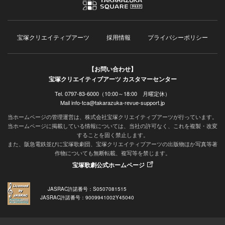
宝塚クリエイティブアーツ
採用情報
プライバシーポリシー
【お問い合わせ】
宝塚クリエイティブアーツ カスタマーセンター
Tel. 0797-83-6000（10:00～18:00 月曜定休）
Mail info-tca@takarazuka-revue-support.jp
当ホームページの管理運営は、株式会社宝塚クリエイティブアーツが行っています。
当ホームページに掲載している情報については、当社の許可なく、これを複製・改変
することを固く禁止します。
また、阪急電鉄並びに宝塚歌劇団、宝塚クリエイティブアーツの出版物ほか写真等著
作物についても無断転載、複写等を禁じます。
宝塚歌劇公式ホームページ
JASRAC許諾番号：S0507081515
JASRAC許諾番号：9009941002Y45040