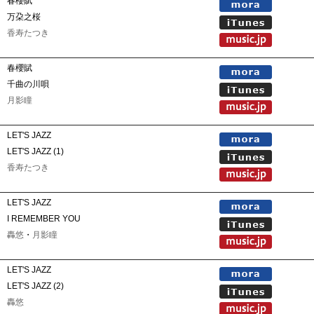
春櫻賦
万朶之桜
香寿たつき
春櫻賦
千曲の川唄
月影瞳
LET'S JAZZ
LET'S JAZZ (1)
香寿たつき
LET'S JAZZ
I REMEMBER YOU
轟悠
・
月影瞳
LET'S JAZZ
LET'S JAZZ (2)
轟悠