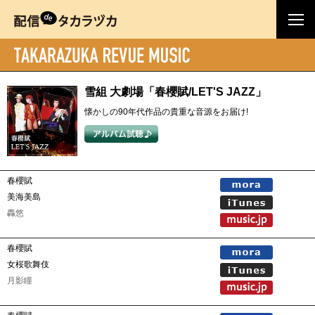
雪組 大劇場「春櫻賦/LET'S JAZZ」
懐かしの90年代作品の貴重な音源をお届け!
春櫻賦
美海美島
轟悠
春櫻賦
女桜歌舞伎
月影瞳