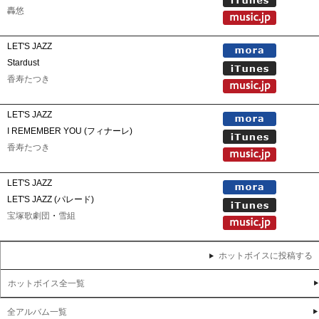
轟悠
LET'S JAZZ
Stardust
香寿たつき
LET'S JAZZ
I REMEMBER YOU (フィナーレ)
香寿たつき
LET'S JAZZ
LET'S JAZZ (パレード)
宝塚歌劇団
・
雪組
ホットボイスに投稿する
ホットボイス全一覧
全アルバム一覧