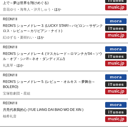
上で～夢は世界を翔けめぐる)
音花ゆり
・
海隼人
・
汐月しゅう
・ほか
REON!! II
REON'S ショーメドレー 3. (LUCKY STAR!～バビロン～サザンク
ロス・レビュー～カリビアン・ナイト)
紅ゆずる
・
夏樹れい
・ほか
REON!! II
REON'S ショーメドレー 4. (マスカレード～ロマンチカ'04～ソウ
ル・オブ・シバ!!～ネオ・ダンディズム!)
礼真琴
・ほか
REON!! II
REON'S ショーメドレー 5. (レビュー・オルキス ～夢舞台～
BOLERO)
宝塚歌劇団
・
星組
REON!! II
月亮代表我的心 (YUE LIANG DAI BIAO WO DE XIN )
柚希礼音