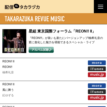
星組 東京国際フォーラム「REON!! II」
『REON!!!』が装いも新たにバージョンアップ!柚希礼音の
更に進化した魅力を堪能できるスペシャル・ライブ
REON!! II
REON!!
柚希礼音
REON!! II
風に舞う
紅ゆずる