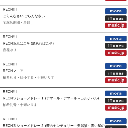
REON!! II
ごらんなさい ごらんなさい
宝塚歌劇団
・
星組
REON!! II
REONあればこそ (愛あればこそ)
音花ゆり
REON!! II
REONマニア
柚希礼音
・
紅ゆずる
・
十輝いりす
REON!! II
REON'S ショーメドレー 1. (アマール・アマール～カルナバル)
柚希礼音
・
十輝いりす
REON!! II
REON'S ショーメドレー 2. (夢のセンチュリー～美麗猫～青い星の