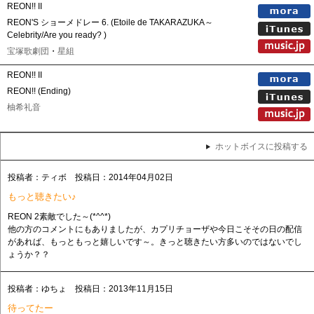
REON!! II
REON'S ショーメドレー 6. (Etoile de TAKARAZUKA～
Celebrity/Are you ready? )
宝塚歌劇団
・
星組
REON!! II
REON!! (Ending)
柚希礼音
ホットボイスに投稿する
投稿者：ティボ 投稿日：2014年04月02日
もっと聴きたい♪
REON 2素敵でした～(*^^*)
他の方のコメントにもありましたが、カプリチョーザや今日こそその日の配信
があれば、もっともっと嬉しいです～。きっと聴きたい方多いのではないでし
ょうか？？
投稿者：ゆちょ 投稿日：2013年11月15日
待ってたー