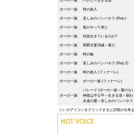
ポーの一族
バレた～生きる道
ポーの一族
時の旅人
ポーの一族
哀しみのバンパネラ (Rep.)
ポーの一族
嵐がやって来た
ポーの一族
何故生きているのか?
ポーの一族
男爵夫妻消滅～幕だ
ポーの一族
時の輪
ポーの一族
哀しみのバンパネラ (Rep.2)
ポーの一族
時の旅人 (フィナーレ)
ポーの一族
ポーの一族 (フィナーレ)
パレード (ポーの一族～愛のな
ポーの一族
神様は不公平～生きる道～願わ
永遠の愛～哀しみのバンパネラ
（♪）のアイコンをクリックすると試聴が出来