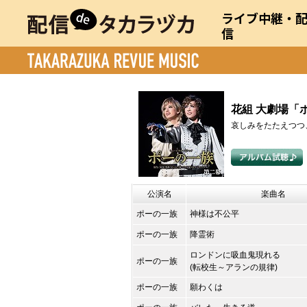
ライブ中継・
信
花組 大劇場「
哀しみをたたえつつ
公演名
楽曲名
ポーの一族
神様は不公平
ポーの一族
降霊術
ロンドンに吸血鬼現れる
ポーの一族
(転校生～アランの規律)
ポーの一族
願わくは