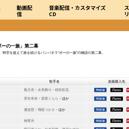
配
動画配
音楽配信・カスタマイズ
信
CD
ポーの一族」第二幕
、時空を超えて旅を続けるバンパネラ“ポーの一族"の物語の第二幕。
歌手名
楽曲購入先
鳳月杏
・
水美舞斗
・
桜咲彩花
芽吹幸奈
・
菜那くらら
・ほか
優波慧
・
飛龍つかさ
・ほか
柚香光