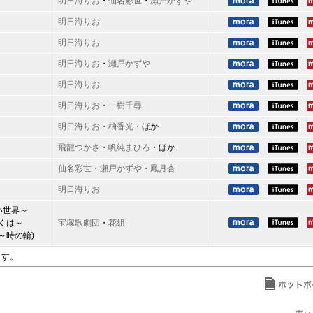
明日海りお
・
仙名彩世
・
瀬戸かずや
明日海りお
明日海りお
明日海りお
・
瀬戸かずや
明日海りお
明日海りお
・
一樹千尋
明日海りお
・
柚香光
・ほか
飛龍つかさ
・
帆純まひろ
・ほか
仙名彩世
・
瀬戸かずや
・
鳳月杏
明日海りお
い世界～
くは～
宝塚歌劇団
・
花組
～時の輪)
ます。
ホッ