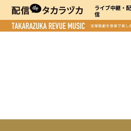
ライブ中継・
信