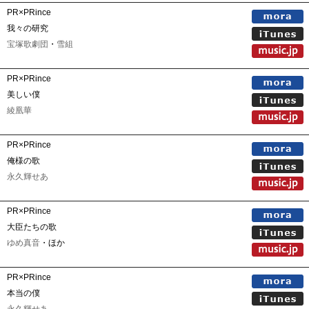
PR×PRince
我々の研究
宝塚歌劇団
・
雪組
PR×PRince
美しい僕
綾凰華
PR×PRince
俺様の歌
永久輝せあ
PR×PRince
大臣たちの歌
ゆめ真音
・ほか
PR×PRince
本当の僕