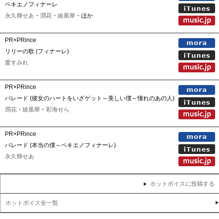
ペキエノフィナーレ
永久輝せあ
・
潤花
・
綾凰華
・ほか
PR×PRince
リリーの歌 (フィナーレ)
愛すみれ
PR×PRince
パレード (彼女のハートをいざゲット～美しい僕～憧れのあの人)
潤花
・
綾凰華
・
彩海せら
PR×PRince
パレード (本当の僕～ペキエノフィナーレ)
永久輝せあ
ホットボイスに投稿する
ホットボイス全一覧