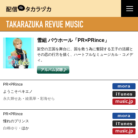
雪組 バウホール「PR×PRince」
架空の王国を舞台に、国を救う為に奮闘する王子の活躍と
その恋の行方を描く、ハートフルなミュージカル・コメデ
ィ。
PR×PRince
ようこそペキエノ
永久輝せあ
・
綾凰華
・
彩海せら
PR×PRince
憧れのプリンス
白峰ゆり
・ほか