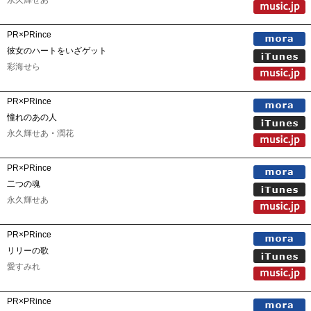
永久輝せあ
PR×PRince
彼女のハートをいざゲット
彩海せら
PR×PRince
憧れのあの人
永久輝せあ
・
潤花
PR×PRince
二つの魂
永久輝せあ
PR×PRince
リリーの歌
愛すみれ
PR×PRince