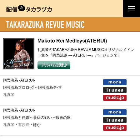
Makoto Rei Medleys(ATERUI)
礼真琴のTAKARAZUKA REVUE MUSICオリジナルメドレ
ー集を『阿弖流為 ― ATERUI ―』バージョンで!
阿弖流為 -ATERUI-
阿弖流為プロロ-グ～阿弖流為テ-マ
礼真琴
阿弖流為 -ATERUI-
阿弖流為と佳奈～巣伏の戦い～蝦夷の歌
礼真琴
・
有沙瞳
・ほか