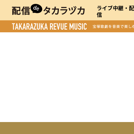
ライブ中継・
信