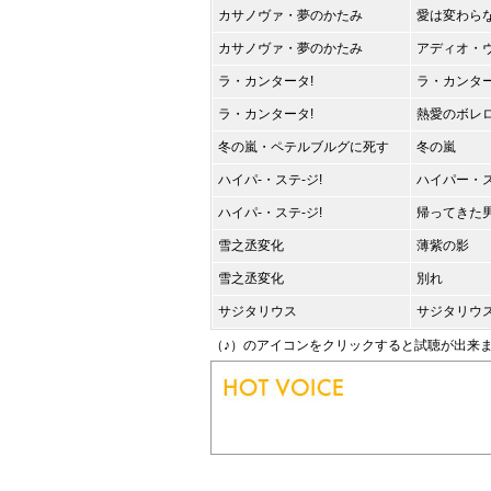
カサノヴァ・夢のかたみ
愛は変わら
カサノヴァ・夢のかたみ
アディオ・
ラ・カンタータ!
ラ・カンター
ラ・カンタータ!
熱愛のボレ
冬の嵐・ペテルブルグに死す
冬の嵐
ハイパ-・ステ-ジ!
ハイパー・ス
ハイパ-・ステ-ジ!
帰ってきた
雪之丞変化
薄紫の影
雪之丞変化
別れ
サジタリウス
サジタリウ
（♪）のアイコンをクリックすると試聴が出来