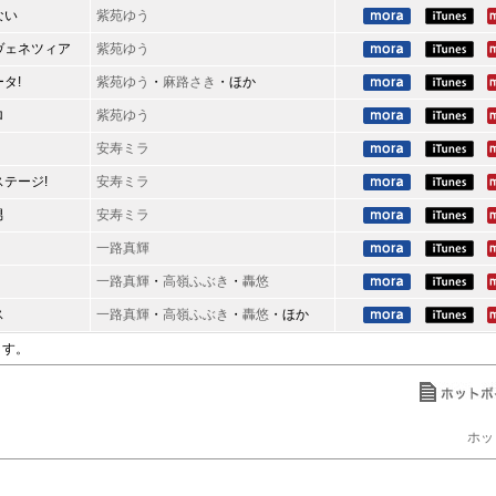
ない
紫苑ゆう
ヴェネツィア
紫苑ゆう
タ!
紫苑ゆう
・
麻路さき
・ほか
ロ
紫苑ゆう
安寿ミラ
テージ!
安寿ミラ
男
安寿ミラ
一路真輝
一路真輝
・
高嶺ふぶき
・
轟悠
ス
一路真輝
・
高嶺ふぶき
・
轟悠
・ほか
ます。
ホッ