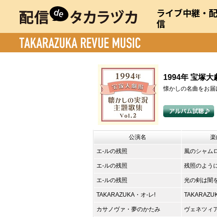
ライブ中継・
信
1994年 宝塚
懐かしの名曲をお届け
公演名
楽
エ-ルの残照
風のシャム
エ-ルの残照
残照のよう
エ-ルの残照
光の剣は闇
TAKARAZUKA・オ-レ!
TAKARAZ
カサノヴァ・夢のかたみ
ヴェネツィ