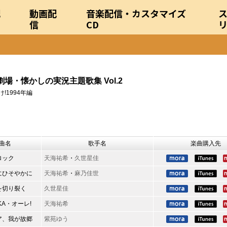
配
動画配
音楽配信・カスタマイズ
信
CD
大劇場・懐かしの実況主題歌集 Vol.2
!1994年編
曲名
歌手名
楽曲購入先
ロック
天海祐希
・
久世星佳
にひそやかに
天海祐希
・
麻乃佳世
を切り裂く
久世星佳
UKA・オーレ!
天海祐希
ア、我が故郷
紫苑ゆう