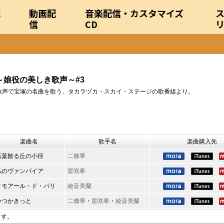
配
動画配
音楽配信・カスタマイズ
信
CD
oix ～娘役の美しき歌声～#3
歌声で宝塚の名曲を歌う、タカラヅカ・スカイ・ステージの歌番組より。
楽曲名
歌手名
楽曲購入先
落葉散る丘の小径
二條華
私のヴァンパイア
星咲希
メモアール・ド・パリ
綾音美蘭
いつかきっと
二條華
・
星咲希
・
綾音美蘭
ます。