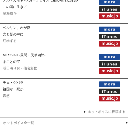
アル・カポネ -スカーフェイスに秘められた真実-
この国に生きて
望海風斗
ベルリン、わが愛
光と影の中に
紅ゆずる
MESSIAH -異聞・天草四郎-
まことの宝
明日海りお
・
仙名彩世
チェ・ゲバラ
祖国か、死か
轟悠
ホットボイスに投稿する
ホットボイス全一覧