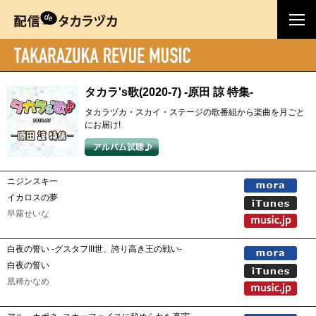
タカラ's歌(2020-7) -原田 諒 特集-
タカラヅカ・スカイ・ステージの歌番組から楽曲を月ごと
にお届け!
ニジンスキー
イカロスの夢
早霧せいな
白夜の誓い -グスタフIII世、誇り高き王の戦い-
白夜の誓い
凰稀かなめ