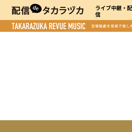
ライブ中継・
信