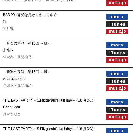
珠城りょう
・
愛希れいか
・
美弥るりか
・ほか
BADDY -悪党は月からやって来る-
罪
宇月颯
「音楽の宝箱」第16回 ～風～
未来へ
佳城葵
・
風間柚乃
「音楽の宝箱」第16回 ～風～
Apasionado!!
佳城葵
・
風間柚乃
THE LAST PARTY ～S.Fitzgerald's last day～ ('18 月DC)
Dear Scott
月城かなと
THE LAST PARTY ～S.Fitzgerald's last day～ ('18 月DC)