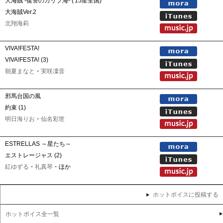
大海賊 -復讐のカリブ海- ('15星全国)
大海賊Ver.2
北翔海莉
VIVA!FESTA!
VIVA!FESTA! (3)
朝夏まなと
・
実咲凜音
邪馬台国の風
約束 (1)
明日海りお
・
仙名彩世
ESTRELLAS ～星たち～
エストレージャス (2)
紅ゆずる
・
礼真琴
・ほか
ホットボイスに投稿する
ホットボイス全一覧