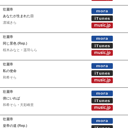
壮麗帝
あなたが生まれた日
凛城きら
壮麗帝
同じ景色 (Rep.)
桜木みなと
・
遥羽らら
壮麗帝
私の使命
和希そら
壮麗帝
傍にいれば
和希そら
・
天彩峰里
壮麗帝
皇帝の道 (Rep.)