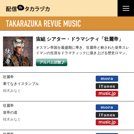
宙組 シアター・ドラマシティ「壮麗帝」
オスマン帝国を最盛期に導き、壮麗帝と称された皇帝スレ
イマンの生涯をドラマティックに描き上げる歴史ロマン。
壮麗帝
果てなきイスタンブル
桜木みなと
壮麗帝
皇帝の道
桜木みなと