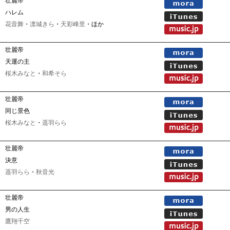
壮麗帝
ハレム
花音舞
・
凛城きら
・
天彩峰里
・ほか
壮麗帝
天運の主
桜木みなと
・
和希そら
壮麗帝
同じ景色
桜木みなと
・
遥羽らら
壮麗帝
決意
遥羽らら
・
秋音光
壮麗帝
男の人生
鷹翔千空