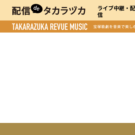
ライブ中継・
信