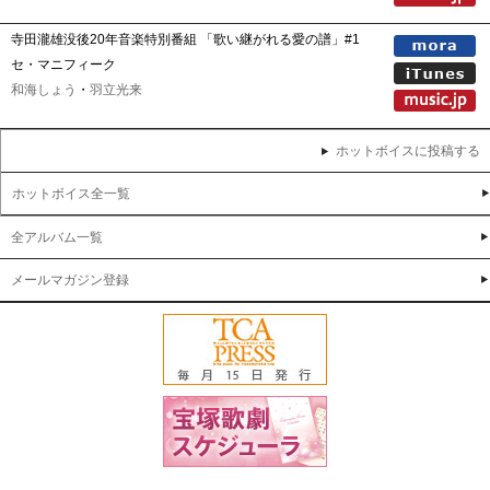
寺田瀧雄没後20年音楽特別番組 「歌い継がれる愛の譜」#1
セ・マニフィーク
和海しょう
・
羽立光来
ホットボイスに投稿する
ホットボイス全一覧
全アルバム一覧
メールマガジン登録