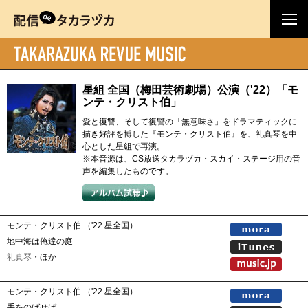
星組 全国（梅田芸術劇場）公演（'22）「モ
ンテ・クリスト伯」
愛と復讐、そして復讐の「無意味さ」をドラマティックに
描き好評を博した『モンテ・クリスト伯』を、礼真琴を中
心とした星組で再演。
※本音源は、CS放送タカラヅカ・スカイ・ステージ用の音
声を編集したものです。
モンテ・クリスト伯 （'22 星全国）
地中海は俺達の庭
礼真琴
・ほか
モンテ・クリスト伯 （'22 星全国）
手をのばせば