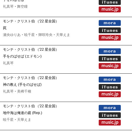
礼真琴
・
舞空瞳
モンテ・クリスト伯 （'22 星全国）
罠
瀬央ゆりあ
・
暁千星
・
輝咲玲央
・
天華えま
モンテ・クリスト伯 （'22 星全国）
手をのばせば (エドモン)
礼真琴
モンテ・クリスト伯 （'22 星全国）
神の教え (手をのばせば)
礼真琴
・
美稀千種
モンテ・クリスト伯 （'22 星全国）
地中海は俺達の庭 (Rep.)
暁千星
・
天華えま