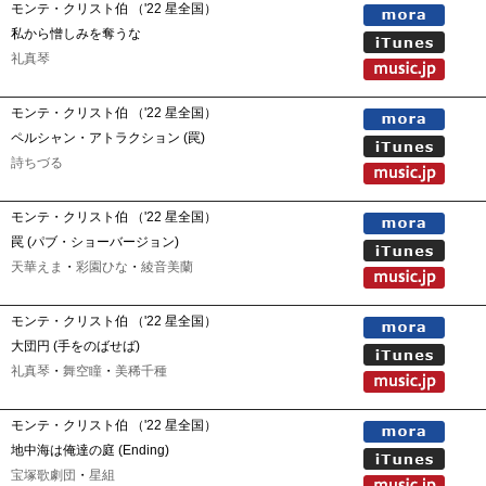
モンテ・クリスト伯 （'22 星全国）
私から憎しみを奪うな
礼真琴
モンテ・クリスト伯 （'22 星全国）
ペルシャン・アトラクション (罠)
詩ちづる
モンテ・クリスト伯 （'22 星全国）
罠 (パブ・ショーバージョン)
天華えま
・
彩園ひな
・
綾音美蘭
モンテ・クリスト伯 （'22 星全国）
大団円 (手をのばせば)
礼真琴
・
舞空瞳
・
美稀千種
モンテ・クリスト伯 （'22 星全国）
地中海は俺達の庭 (Ending)
宝塚歌劇団
・
星組