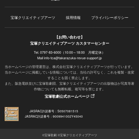
宝塚クリエイティブアーツ
採用情報
プライバシーポリシー
【お問い合わせ】
宝塚クリエイティブアーツ カスタマーセンター
Tel. 0797-83-6000（10:00～18:00 月曜定休）
Mail info-tca@takarazuka-revue-support.jp
当ホームページの管理運営は、株式会社宝塚クリエイティブアーツが行っています。
当ホームページに掲載している情報については、当社の許可なく、これを複製・改変
することを固く禁止します。
また、阪急電鉄並びに宝塚歌劇団、宝塚クリエイティブアーツの出版物ほか写真等著
作物についても無断転載、複写等を禁じます。
宝塚歌劇公式ホームページ
JASRAC許諾番号：S0507081515
JASRAC許諾番号：9009941002Y45040
©宝塚歌劇 ©宝塚クリエイティブアーツ