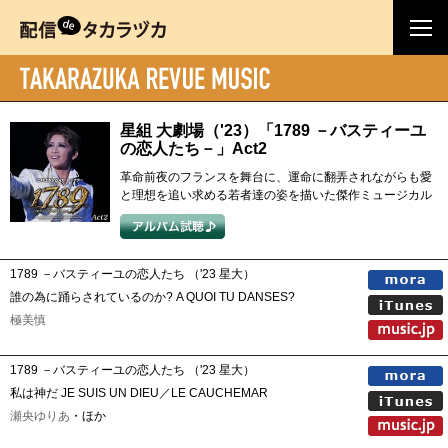
星組 大劇場（'23）「1789 －バスティーユ
の恋人たち－」Act2
革命前夜のフランスを舞台に、運命に翻弄されながらも愛
と理想を追い求める若者達の姿を描いた傑作ミュージカル
1789 －バスティーユの恋人たち （'23 星大）
誰の為に踊らされているのか? A QUOI TU DANSES?
極美慎
1789 －バスティーユの恋人たち （'23 星大）
私は神だ JE SUIS UN DIEU／LE CAUCHEMAR
瀬央ゆりあ
・ほか