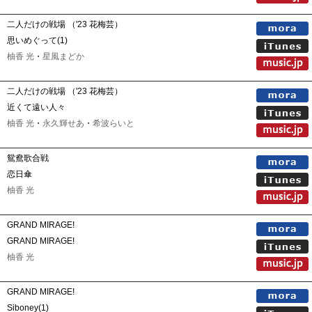
二人だけの戦場 （'23 花梅芸）
思いめぐって(1)
柚香 光
・
星風まどか
二人だけの戦場 （'23 花梅芸）
近くて遠い人々
柚香 光
・
永久輝せあ
・
希波らいと
鴛鴦歌合戦
恋日傘
柚香 光
GRAND MIRAGE!
GRAND MIRAGE!
柚香 光
GRAND MIRAGE!
Siboney(1)