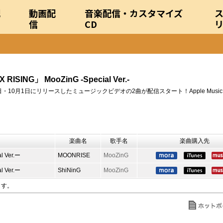
配
動画配
音楽配信・カスタマイズ
信
CD
ISING」 MooZinG -Special Ver.-
月30日・10月1日にリリースしたミュージックビデオの2曲が配信スタート！Apple Mus
楽曲名
歌手名
楽曲購入先
 Ver.ー
MOONRISE
MooZinG
 Ver.ー
ShiNinG
MooZinG
ます。