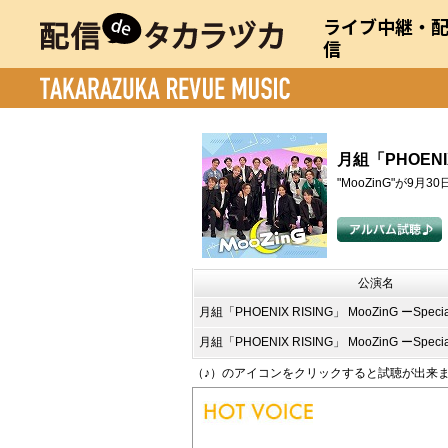
ライブ中継・
信
月組「PHOENIX R
"MooZinG"が9
公演名
月組「PHOENIX RISING」 MooZinG ーSpecial
月組「PHOENIX RISING」 MooZinG ーSpecial
（♪）のアイコンをクリックすると試聴が出来