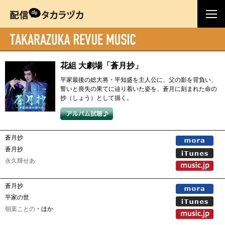
花組 大劇場「蒼月抄」
平家最後の総大将・平知盛を主人公に、父の影を背負い、
誓いと喪失の果てに辿り着いた姿を、蒼月に刻まれた命の
抄（しょう）として描く。
蒼月抄
蒼月抄
永久輝せあ
蒼月抄
平家の世
朝葉ことの
・ほか