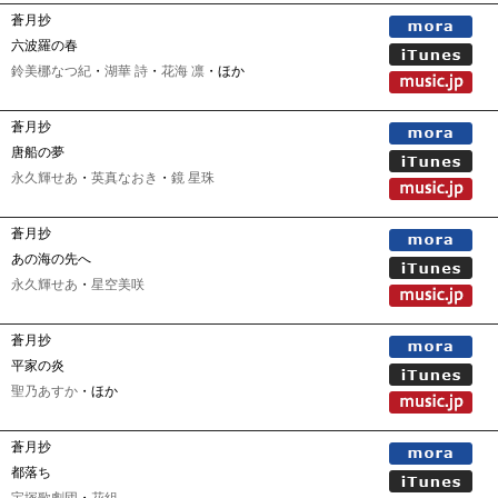
蒼月抄
六波羅の春
鈴美梛なつ紀
・
湖華 詩
・
花海 凛
・ほか
蒼月抄
唐船の夢
永久輝せあ
・
英真なおき
・
鏡 星珠
蒼月抄
あの海の先へ
永久輝せあ
・
星空美咲
蒼月抄
平家の炎
聖乃あすか
・ほか
蒼月抄
都落ち