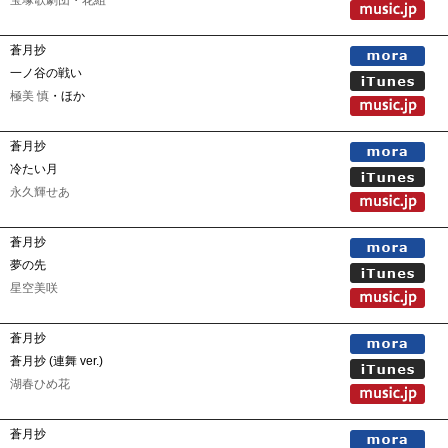
宝塚歌劇団
・
花組
蒼月抄
一ノ谷の戦い
極美 慎
・ほか
蒼月抄
冷たい月
永久輝せあ
蒼月抄
夢の先
星空美咲
蒼月抄
蒼月抄 (連舞 ver.)
湖春ひめ花
蒼月抄