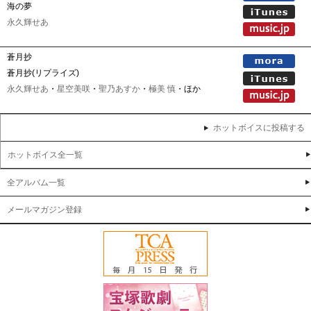
海の夢
永久輝せあ
蒼月抄
蒼月抄(リプライズ)
永久輝せあ
・
星空美咲
・
聖乃あすか
・
極美 慎
・ほか
ホットボイスに投稿する
ホットボイス全一覧
全アルバム一覧
メールマガジン登録