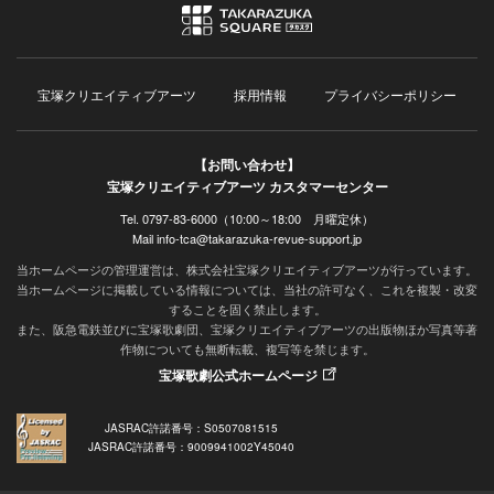
宝塚クリエイティブアーツ
採用情報
プライバシーポリシー
【お問い合わせ】
宝塚クリエイティブアーツ カスタマーセンター
Tel. 0797-83-6000（10:00～18:00 月曜定休）
Mail info-tca@takarazuka-revue-support.jp
当ホームページの管理運営は、株式会社宝塚クリエイティブアーツが行っています。
当ホームページに掲載している情報については、当社の許可なく、これを複製・改変
することを固く禁止します。
また、阪急電鉄並びに宝塚歌劇団、宝塚クリエイティブアーツの出版物ほか写真等著
作物についても無断転載、複写等を禁じます。
宝塚歌劇公式ホームページ
JASRAC許諾番号：S0507081515
JASRAC許諾番号：9009941002Y45040