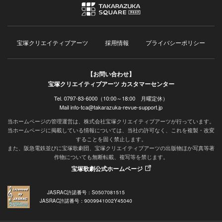
宝塚クリエイティブアーツ
採用情報
プライバシーポリシー
【お問い合わせ】
宝塚クリエイティブアーツ カスタマーセンター
Tel. 0797-83-6000（10:00～18:00 月曜定休）
Mail info-tca@takarazuka-revue-support.jp
当ホームページの管理運営は、株式会社宝塚クリエイティブアーツが行っています。
当ホームページに掲載している情報については、当社の許可なく、これを複製・改変
することを固く禁止します。
また、阪急電鉄並びに宝塚歌劇団、宝塚クリエイティブアーツの出版物ほか写真等著
作物についても無断転載、複写等を禁じます。
宝塚歌劇公式ホームページ
JASRAC許諾番号：S0507081515
JASRAC許諾番号：9009941002Y45040