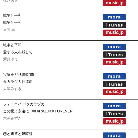
杜けあき
戦争と平和
戦争と平和
日向 薫
戦争と平和
愛する人を残して
紫苑ゆう
宝塚をどり讃歌’88
タカラヅカ行進曲
大浦みずき
フォーエバー!タカラヅカ
この愛よ永遠に TAKARAZUKA FOREVER
大浦みずき
恋と霧笛と銀時計