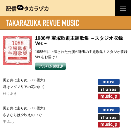
1988年 宝塚歌劇主題歌集 ～スタジオ収録
Ver.～
1988年に上演された公演の珠玉の主題歌集！スタジオ収録
Ver.をお届け！
風と共に去りぬ （'88雪大）
君はマグノリアの花の如く
杜けあき
風と共に去りぬ （'88雪大）
さよならは夕映えの中で
平 みち