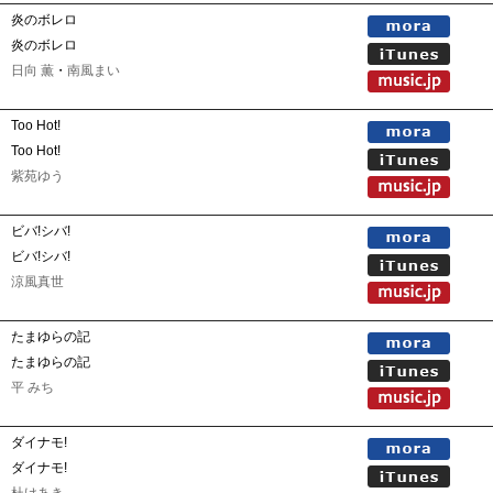
炎のボレロ
炎のボレロ
日向 薫
・
南風まい
Too Hot!
Too Hot!
紫苑ゆう
ビバ!シバ!
ビバ!シバ!
涼風真世
たまゆらの記
たまゆらの記
平 みち
ダイナモ!
ダイナモ!