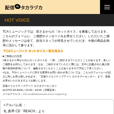
HOT VOICE
TCAミュージックでは、皆さまからの「ホットボイス」を募集しております。
こちらのフォームに、ご感想やメッセージをお寄せください。いただいたご感
想やメッセージは全て、担当スタッフが拝見させていただき、今後の商品企画
等に活かして参ります。
■ご投稿上の注意
○皆さまから寄せられたホットボイスを、一部、ご紹介させていただくことがあります。楽しい
ご感想をお待ちしております。なお、ご紹介させていただく際には、文中に記載された個人情
報や表現内容等について、編集させていただくことがありますので予めご了承ください。
○なお、TCAミュージックに対する要望やお問い合わせ等については、こちらのフォームへの記
入に対しお答え致しかねます。「宝塚クリエイティブアーツ カスタマーセンター」まで、直接
お寄せいただきますようお願いします。
宝塚クリエイティブアーツ カスタマーセンター
tel.0797-83-6000／10:00～18:00（月曜定休）
メールアドレス：
info-tca@takarazuka-revue-support.jp
○アルバム名 ：
礼 真琴 CD「REACH」より